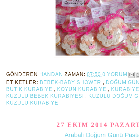
GÖNDEREN
HANDAN
ZAMAN:
07:50
0 YORUM
ETIKETLER:
BEBEK-BABY SHOWER
,
DOĞUM GÜ
BUTIK KURABIYE
,
KOYUN KURABIYE
,
KURABIY
KUZULU BEBEK KURABIYESI
,
KUZULU DOĞUM G
KUZULU KURABIYE
27 EKIM 2014 PAZAR
Arabalı Doğum Günü Past