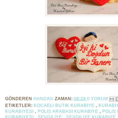
GÖNDEREN
HANDAN
ZAMAN:
08:29
0 YORUM
ETIKETLER:
KOCAELI BUTIK KURABIYE
,
KURABI
KURABIYESI
,
POLIS ARABASI KURABIYE
,
POLIS
KURABIYESI
,
SEVGILIYE
,
SEVGILIYE KURABIYE