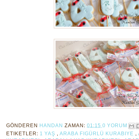
GÖNDEREN
HANDAN
ZAMAN:
01:15
0 YORUM
ETIKETLER:
1 YAŞ
,
ARABA FIGÜRLÜ KURABIYE
,