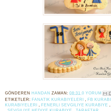
GÖNDEREN
HANDAN
ZAMAN:
08:31
0 YORUM
ETIKETLER:
FANATIK KURABIYELERI
,
FB KURAB
KURABIYELERI
,
FENERLI SEVGILIYE KURABIYE
,
SEVGILIYE HEDIYE KURABIYE
,
TARAFTAR