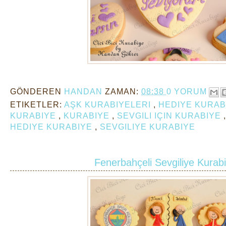
GÖNDEREN
HANDAN
ZAMAN:
08:38
0 YORUM
ETIKETLER:
AŞK KURABIYELERI
,
HEDIYE KURA
KURABIYE
,
KURABIYE
,
SEVGILI IÇIN KURABIYE
HEDIYE KURABIYE
,
SEVGILIYE KURABIYE
Fenerbahçeli Sevgiliye Kurabi