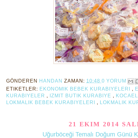
GÖNDEREN
HANDAN
ZAMAN:
10:48
0 YORUM
ETIKETLER:
EKONOMIK BEBEK KURABIYELERI
,
KURABIYELER
,
IZMIT BUTIK KURABIYE
,
KOCAEL
LOKMALIK BEBEK KURABIYELERI
,
LOKMALIK KU
21 EKIM 2014 SAL
Uğurböceği Temalı Doğum Günü Ku