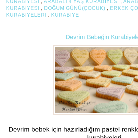
KURABIYESI
,
ARABALI 4 YAŞ KURABIYESI
,
ARAB
KURABIYESI
,
DOĞUM GÜNÜ(ÇOCUK)
,
ERKEK Ç
KURABIYELERI
,
KURABIYE
Devrim Bebeğin Kurabiyele
Devrim bebek için hazırladığım pastel renk
kurabiyeleri