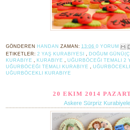
GÖNDEREN
HANDAN
ZAMAN:
13:06
0 YORUM
ETIKETLER:
2 YAŞ KURABIYESI
,
DOĞUM GÜNÜ(
KURABIYE
,
KURABIYE
,
UĞURBÖCEĞI TEMALI 2 
UĞURBÖCEĞI TEMALI KURABIYE
,
UĞURBÖCEKLI
UĞURBÖCEKLI KURABIYE
20 EKIM 2014 PAZAR
Askere Sürpriz Kurabiyel