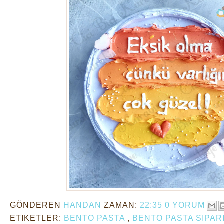
GÖNDEREN
HANDAN
ZAMAN:
22:35
0 YORUM
ETIKETLER:
BENTO PASTA
,
BENTO PASTA SIPAR