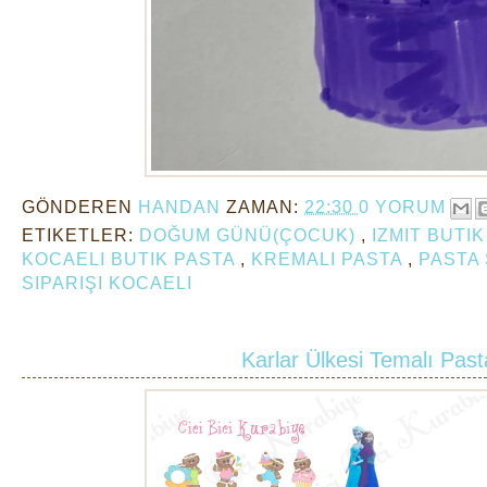
GÖNDEREN
HANDAN
ZAMAN:
22:30
0 YORUM
ETIKETLER:
DOĞUM GÜNÜ(ÇOCUK)
,
IZMIT BUTI
KOCAELI BUTIK PASTA
,
KREMALI PASTA
,
PASTA 
SIPARIŞI KOCAELI
Karlar Ülkesi Temalı Past