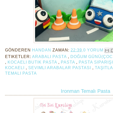
GÖNDEREN
HANDAN
ZAMAN:
22:39
0 YORUM
ETIKETLER:
ARABALI PASTA
,
DOĞUM GÜNÜ(ÇOC
,
KOCAELI BUTIK PASTA
,
PASTA
,
PASTA SIPARIŞI
KOCAELI
,
SEVIMLI ARABALAR PASTASI
,
TAŞITL
TEMALI PASTA
Ironman Temalı Pasta