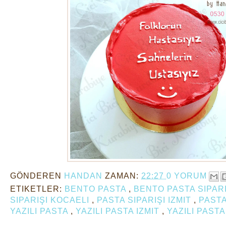
GÖNDEREN
HANDAN
ZAMAN:
22:27
0 YORUM
ETIKETLER:
BENTO PASTA
,
BENTO PASTA SIPARI
SIPARIŞI KOCAELI
,
PASTA SIPARIŞI IZMIT
,
PASTA
YAZILI PASTA
,
YAZILI PASTA IZMIT
,
YAZILI PASTA