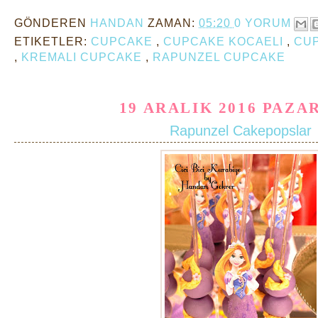
GÖNDEREN
HANDAN
ZAMAN:
05:20
0 YORUM
ETIKETLER:
CUPCAKE
,
CUPCAKE KOCAELI
,
CUP
,
KREMALI CUPCAKE
,
RAPUNZEL CUPCAKE
19 ARALIK 2016 PAZA
Rapunzel Cakepopslar