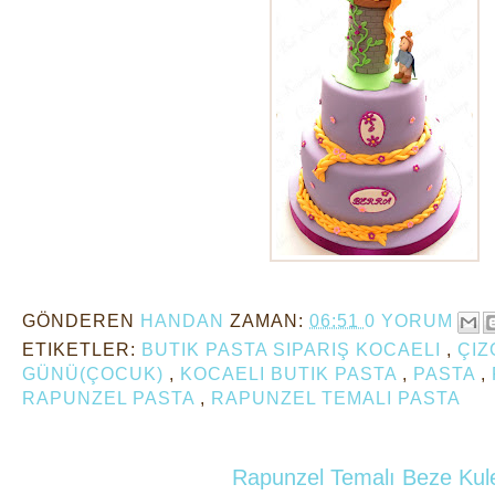
GÖNDEREN
HANDAN
ZAMAN:
06:51
0 YORUM
ETIKETLER:
BUTIK PASTA SIPARIŞ KOCAELI
,
ÇIZ
GÜNÜ(ÇOCUK)
,
KOCAELI BUTIK PASTA
,
PASTA
,
RAPUNZEL PASTA
,
RAPUNZEL TEMALI PASTA
Rapunzel Temalı Beze Kul