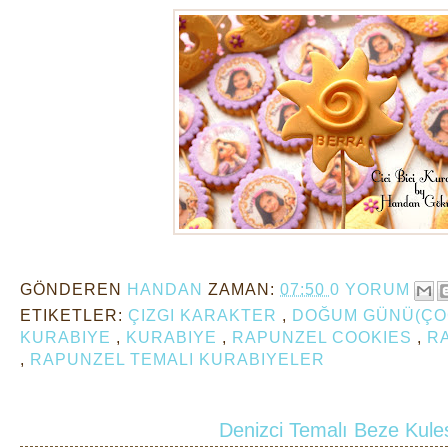
GÖNDEREN
HANDAN
ZAMAN:
07:50
0 YORUM
ETIKETLER:
ÇIZGI KARAKTER
,
DOĞUM GÜNÜ(ÇO
KURABIYE
,
KURABIYE
,
RAPUNZEL COOKIES
,
R
,
RAPUNZEL TEMALI KURABIYELER
Denizci Temalı Beze Kule