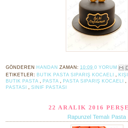
GÖNDEREN
HANDAN
ZAMAN:
10:09
0 YORUM
ETIKETLER:
BUTIK PASTA SIPARIŞ KOCAELI
,
KIŞ
BUTIK PASTA
,
PASTA
,
PASTA SIPARIŞ KOCAELI
,
PASTASI
,
SINIF PASTASI
22 ARALIK 2016 PER
Rapunzel Temalı Pasta