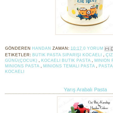
GÖNDEREN
HANDAN
ZAMAN:
10:17
0 YORUM
ETIKETLER:
BUTIK PASTA SIPARIŞI KOCAELI
,
ÇI
GÜNÜ(ÇOCUK)
,
KOCAELI BUTIK PASTA
,
MINION
MINIONS PASTA
,
MINIONS TEMALI PASTA
,
PAST
KOCAELI
Yarış Arabalı Pasta