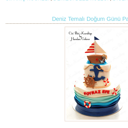
Deniz Temalı Doğum Günü Pa