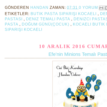
GÖNDEREN
HANDAN
ZAMAN:
07:31
0 YORUM
ETIKETLER:
BUTIK PASTA SIPARIŞI KOCAELI
,
DE
PASTASI
,
DENIZ TEMALI PASTA
,
DENIZCI PASTA
PASTA
,
DOĞUM GÜNÜ(ÇOCUK)
,
KOCAELI BUTIK
SIPARIŞI KOCAELI
10 ARALIK 2016 CUMA
Efe'nin Minions Temalı Past