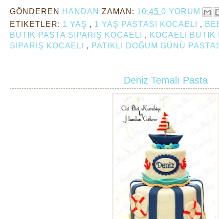
GÖNDEREN
HANDAN
ZAMAN:
10:45
0 YORUM
ETIKETLER:
1 YAŞ
,
1 YAŞ PASTASI KOCAELI
,
BE
BUTIK PASTA SIPARIŞ KOCAELI
,
KOCAELI BUTIK
SIPARIŞ KOCAELI
,
PATIKLI DOĞUM GÜNÜ PASTA
Deniz Temalı Pasta