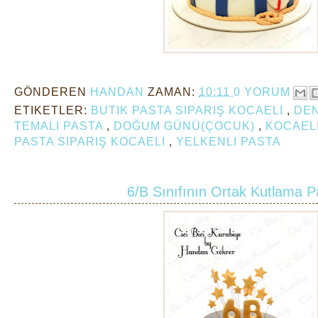
GÖNDEREN
HANDAN
ZAMAN:
10:11
0 YORUM
ETIKETLER:
BUTIK PASTA SIPARIŞ KOCAELI
,
DEN
TEMALI PASTA
,
DOĞUM GÜNÜ(ÇOCUK)
,
KOCAEL
PASTA SIPARIŞ KOCAELI
,
YELKENLI PASTA
6/B Sınıfının Ortak Kutlama P