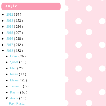
ARŞİV
►
2012
( 64 )
►
2013
( 123 )
►
2014
( 254 )
►
2015
( 207 )
►
2016
( 218 )
►
2017
( 212 )
▼
2018
( 183 )
►
Ocak
( 26 )
►
Şubat
( 15 )
►
Mart
( 26 )
►
Nisan
( 17 )
►
Mayıs
( 21 )
►
Temmuz
( 5 )
►
Kasım
( 58 )
▼
Aralık
( 15 )
Rakı Pasta