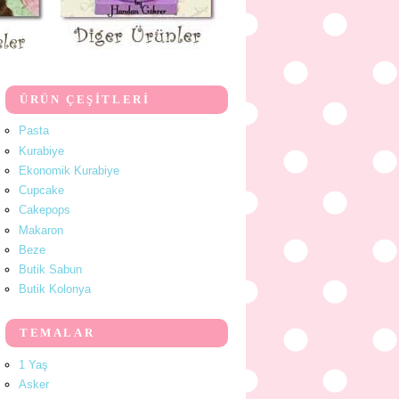
ÜRÜN ÇEŞİTLERİ
Pasta
Kurabiye
Ekonomik Kurabiye
Cupcake
Cakepops
Makaron
Beze
Butik Sabun
Butik Kolonya
TEMALAR
1 Yaş
Asker