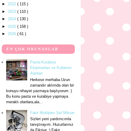
►
2022
( 115 )
►
2023
( 110 )
►
2024
( 130 )
►
2025
( 158 )
►
2026
( 61 )
EN ÇOK OKUNANLAR
Pasta-Kurabiye
Ekipmanları ve Kullanım
Alanları
Herkese merhaba.Uzun
zamandır aklımda olan bir
konuyu nihayet yazmaya başlıyorum :)
Bu konu pasta ve kurabiye yapmaya
meraklı olanlara,ala...
Fakir Multiplex Şef Mikser
Sizleri yeni yardımcımla
tanıştırayım..Huzurlarınız
da Fikriye :) Fakir