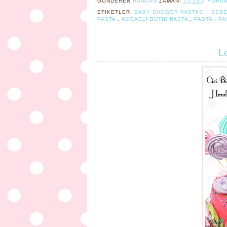
GÖNDEREN
HANDAN
ZAMAN:
13:23
0 YORU
ETIKETLER:
BABY SHOWER PASTASI
,
BEB
PASTA
,
KOCAELI BUTIK PASTA
,
PASTA
,
PA
L