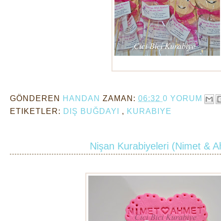
diş kurabiyeleri
GÖNDEREN
HANDAN
ZAMAN:
06:32
0 YORUM
ETIKETLER:
DIŞ BUĞDAYI
,
KURABIYE
Nişan Kurabiyeleri (Nimet & 