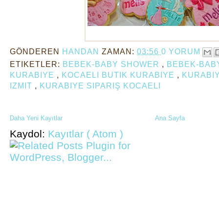
Bebek kurabiyeleri
GÖNDEREN
HANDAN
ZAMAN:
03:56
0 YORUM
ETIKETLER:
BEBEK-BABY SHOWER
,
BEBEK-BABY
KURABIYE
,
KOCAELI BUTIK KURABIYE
,
KURABI
IZMIT
,
KURABIYE SIPARIŞ KOCAELI
Daha Yeni Kayıtlar
Ana Sayfa
Kaydol:
Kayıtlar ( Atom )