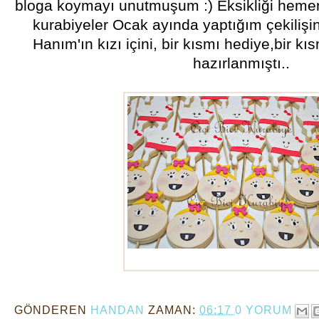
bloga koymayı unutmuşum :) Eksikliği heme
kurabiyeler Ocak ayında yaptığım çekilişin 
Hanım'ın kızı içini, bir kısmı hediye,bir kı
hazırlanmıştı..
diş kurabiyeleri
GÖNDEREN
HANDAN
ZAMAN:
06:17
0 YORUM