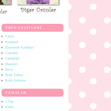
ÜRÜN ÇEŞİTLERİ
Pasta
Kurabiye
Ekonomik Kurabiye
Cupcake
Cakepops
Makaron
Beze
Butik Sabun
Butik Kolonya
TEMALAR
1 Yaş
Asker