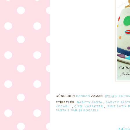
GÖNDEREN
HANDAN
ZAMAN:
09:14
0 YORU
ETIKETLER:
BABYTV PASTA
,
BABYTV PAST
KOCAELI
,
ÇIZGI KARAKTER
,
IZMIT BUTIK 
PASTA SIPARIŞI KOCAELI
Mick