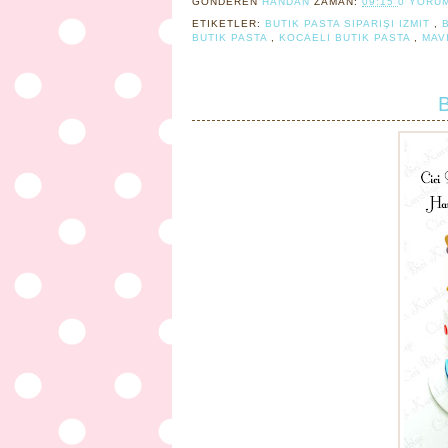
GÖNDEREN
HANDAN
ZAMAN:
09:15
0 YORU
ETIKETLER:
BUTIK PASTA SIPARIŞI IZMIT
,
BUTIK PASTA
,
KOCAELI BUTIK PASTA
,
MAV
B