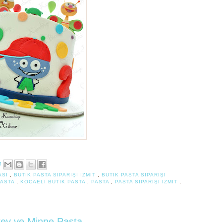
M
ASI
,
BUTIK PASTA SIPARIŞI IZMIT
,
BUTIK PASTA SIPARIŞI
PASTA
,
KOCAELI BUTIK PASTA
,
PASTA
,
PASTA SIPARIŞI IZMIT
,
ey ve Minne Pasta