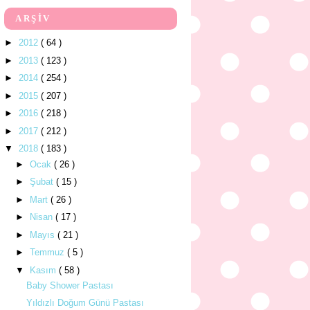
ARŞİV
►
2012
( 64 )
►
2013
( 123 )
►
2014
( 254 )
►
2015
( 207 )
►
2016
( 218 )
►
2017
( 212 )
▼
2018
( 183 )
►
Ocak
( 26 )
►
Şubat
( 15 )
►
Mart
( 26 )
►
Nisan
( 17 )
►
Mayıs
( 21 )
►
Temmuz
( 5 )
▼
Kasım
( 58 )
Baby Shower Pastası
Yıldızlı Doğum Günü Pastası