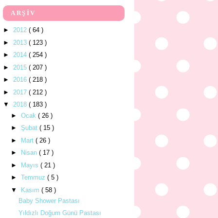
ARŞİV
►
2012
( 64 )
►
2013
( 123 )
►
2014
( 254 )
►
2015
( 207 )
►
2016
( 218 )
►
2017
( 212 )
▼
2018
( 183 )
►
Ocak
( 26 )
►
Şubat
( 15 )
►
Mart
( 26 )
►
Nisan
( 17 )
►
Mayıs
( 21 )
►
Temmuz
( 5 )
▼
Kasım
( 58 )
Baby Shower Pastası
Yıldızlı Doğum Günü Pastası