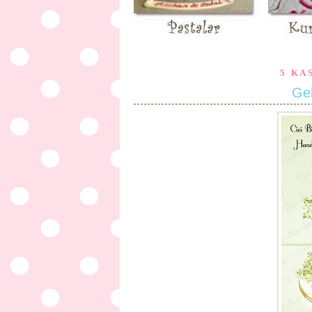
5 KA
Gel