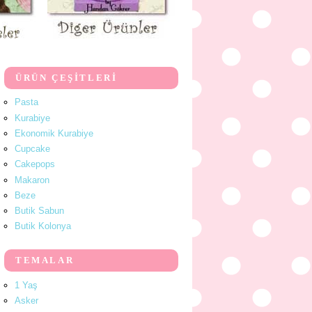
ÜRÜN ÇEŞİTLERİ
Pasta
Kurabiye
Ekonomik Kurabiye
Cupcake
Cakepops
Makaron
Beze
Butik Sabun
Butik Kolonya
TEMALAR
1 Yaş
Asker