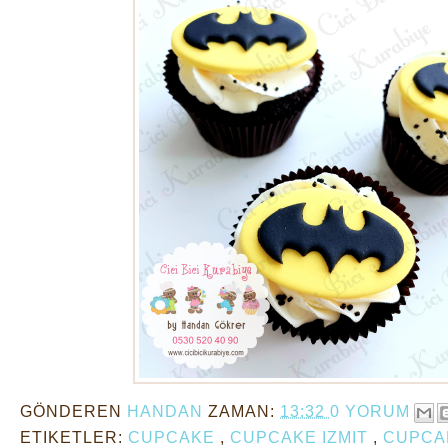
GÖNDEREN
HANDAN
ZAMAN:
13:32
0 YORUM
ETIKETLER:
CUPCAKE
,
CUPCAKE IZMIT
,
CUPCA