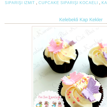
SIPARIŞI IZMIT
,
CUPCAKE SIPARIŞI KOCAELI
,
KA
Kelebekli Kap Kekler