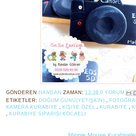
GÖNDEREN
HANDAN
ZAMAN:
13:38
0 YORUM
ETIKETLER:
DOĞUM GÜNÜ(YETIŞKIN)
,
FOTOĞRA
KAMERA KURABIYE
,
KIŞIYE ÖZEL
,
KURABIYE
,
K
,
KURABIYE SIPARIŞI KOCAELI
Minnie Mouse Kurabiyele