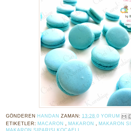
GÖNDEREN
HANDAN
ZAMAN:
13:28
0 YORUM
ETIKETLER:
MACARON
,
MAKARON
,
MAKARON SI
MAKARON SIPARIŞI KOCAELI