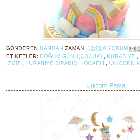
GÖNDEREN
HANDAN
ZAMAN:
13:26
0 YORUM
ETIKETLER:
DOĞUM GÜNÜ(ÇOCUK)
,
KURABIYE
,
IZMIT
,
KURABIYE SIPARIŞI KOCAELI
,
UNICORN 
Unicorn Pasta