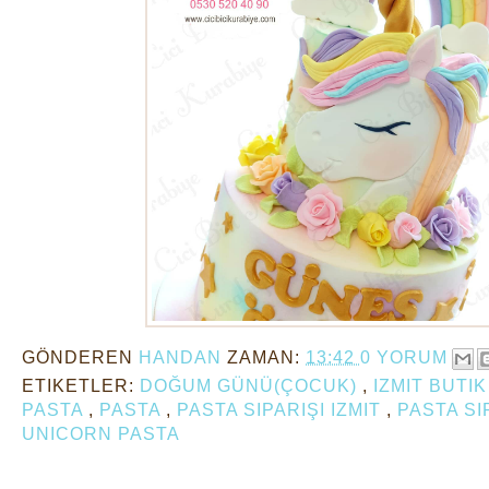
GÖNDEREN
HANDAN
ZAMAN:
13:42
0 YORUM
ETIKETLER:
DOĞUM GÜNÜ(ÇOCUK)
,
IZMIT BUTI
PASTA
,
PASTA
,
PASTA SIPARIŞI IZMIT
,
PASTA SI
UNICORN PASTA