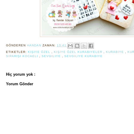
GÖNDEREN
HANDAN
ZAMAN:
13:41
ETIKETLER:
KIŞIYE ÖZEL
,
KIŞIYE ÖZEL KURABIYELER
,
KURABIYE
,
KUR
SIPARIŞI KOCAELI
,
SEVGILIYE
,
SEVGILIYE KURABIYE
Hiç yorum yok :
Yorum Gönder