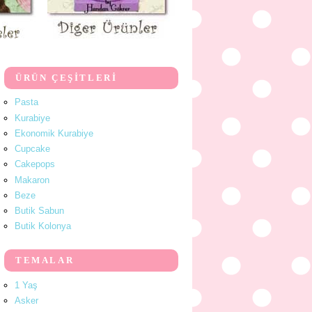
ÜRÜN ÇEŞİTLERİ
Pasta
Kurabiye
Ekonomik Kurabiye
Cupcake
Cakepops
Makaron
Beze
Butik Sabun
Butik Kolonya
TEMALAR
1 Yaş
Asker