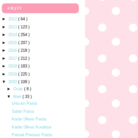
ARŞİV
►
2012
( 64 )
►
2013
( 123 )
►
2014
( 254 )
►
2015
( 207 )
►
2016
( 218 )
►
2017
( 212 )
►
2018
( 183 )
►
2019
( 225 )
▼
2020
( 109 )
►
Ocak
( 8 )
▼
Mart
( 33 )
Unicorn Pasta
Safari Pasta
Karlar Ülkesi Pasta
Karlar Ülkesi Kurabiye
Pamuk Prenses Pasta