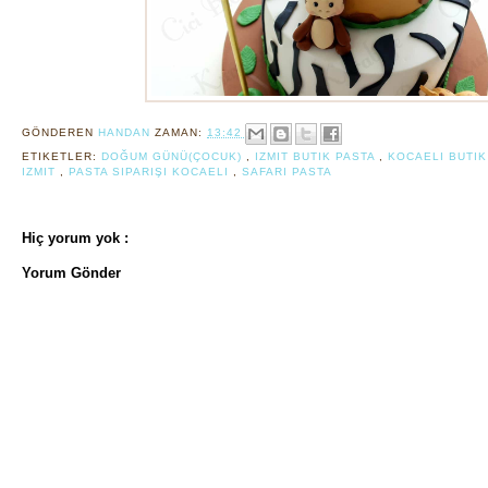
GÖNDEREN
HANDAN
ZAMAN:
13:42
ETIKETLER:
DOĞUM GÜNÜ(ÇOCUK)
,
IZMIT BUTIK PASTA
,
KOCAELI BUTI
IZMIT
,
PASTA SIPARIŞI KOCAELI
,
SAFARI PASTA
Hiç yorum yok :
Yorum Gönder