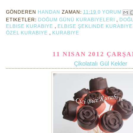
GÖNDEREN
HANDAN
ZAMAN:
11:19
0 YORUM
ETIKETLER:
DOĞUM GÜNÜ KURABIYELERI
,
DOĞ
ELBISE KURABIYE
,
ELBISE ŞEKLINDE KURABIY
ÖZEL KURABIYE
,
KURABIYE
11 NISAN 2012 ÇARŞ
Çikolatalı Gül Kekler