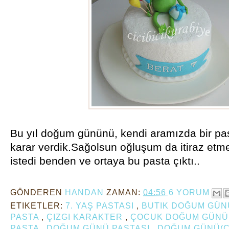
Bu yıl doğum gününü, kendi aramızda bir pa
karar verdik.Sağolsun oğluşum da itiraz etmed
istedi benden ve ortaya bu pasta çıktı..
GÖNDEREN
HANDAN
ZAMAN:
04:56
6 YORUM
ETIKETLER:
7. YAŞ PASTASI
,
BUTIK DOĞUM GÜN
PASTA
,
ÇIZGI KARAKTER
,
ÇOCUK DOĞUM GÜNÜ 
PASTA
,
DOĞUM GÜNÜ PASTASI
,
DOĞUM GÜNÜ(