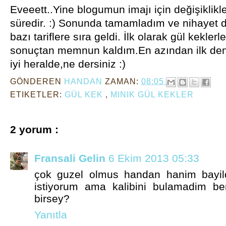
Eveeett..Yine blogumun imajı için değişiklikl
süredir. :) Sonunda tamamladım ve nihayet 
bazı tariflere sıra geldi. İlk olarak gül kekler
sonuçtan memnun kaldım.En azından ilk de
iyi heralde,ne dersiniz :)
GÖNDEREN
HANDAN
ZAMAN:
08:05
ETIKETLER:
GÜL KEK
,
MINIK GÜL KEKLER
2 yorum :
Fransali Gelin
6 Ekim 2013 05:33
çok guzel olmus handan hanim bayi
istiyorum ama kalibini bulamadim ben
birsey?
Yanıtla