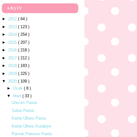
ARŞİV
►
2012
( 64 )
►
2013
( 123 )
►
2014
( 254 )
►
2015
( 207 )
►
2016
( 218 )
►
2017
( 212 )
►
2018
( 183 )
►
2019
( 225 )
▼
2020
( 109 )
►
Ocak
( 8 )
▼
Mart
( 33 )
Unicorn Pasta
Safari Pasta
Karlar Ülkesi Pasta
Karlar Ülkesi Kurabiye
Pamuk Prenses Pasta