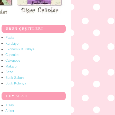
ÜRÜN ÇEŞİTLERİ
Pasta
Kurabiye
Ekonomik Kurabiye
Cupcake
Cakepops
Makaron
Beze
Butik Sabun
Butik Kolonya
TEMALAR
1 Yaş
Asker