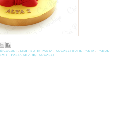
Ü(ÇOCUK)
,
IZMIT BUTIK PASTA
,
KOCAELI BUTIK PASTA
,
PAMUK
IZMIT
,
PASTA SIPARIŞI KOCAELI