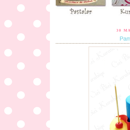
30 M
Pam