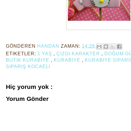
1 yaş kurabiyesi
GÖNDEREN
HANDAN
ZAMAN:
14:26
ETIKETLER:
1 YAŞ
,
ÇIZGI KARAKTER
,
DOĞUM G
BUTIK KURABIYE
,
KURABIYE
,
KURABIYE SIPARI
SIPARIŞ KOCAELI
Hiç yorum yok :
Yorum Gönder