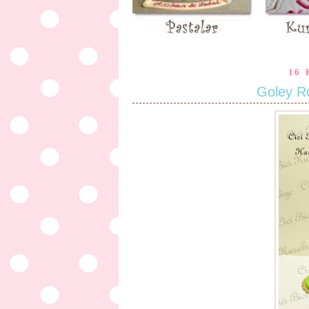
16 
Goley R