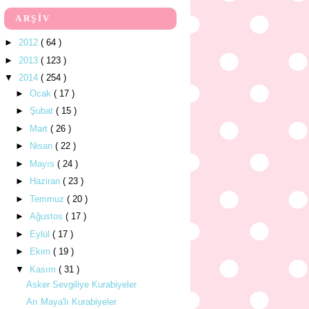
ARŞİV
►
2012
( 64 )
►
2013
( 123 )
▼
2014
( 254 )
►
Ocak
( 17 )
►
Şubat
( 15 )
►
Mart
( 26 )
►
Nisan
( 22 )
►
Mayıs
( 24 )
►
Haziran
( 23 )
►
Temmuz
( 20 )
►
Ağustos
( 17 )
►
Eylül
( 17 )
►
Ekim
( 19 )
▼
Kasım
( 31 )
Asker Sevgiliye Kurabiyeler
Arı Maya'lı Kurabiyeler