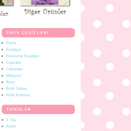
ÜRÜN ÇEŞİTLERİ
Pasta
Kurabiye
Ekonomik Kurabiye
Cupcake
Cakepops
Makaron
Beze
Butik Sabun
Butik Kolonya
TEMALAR
1 Yaş
Asker