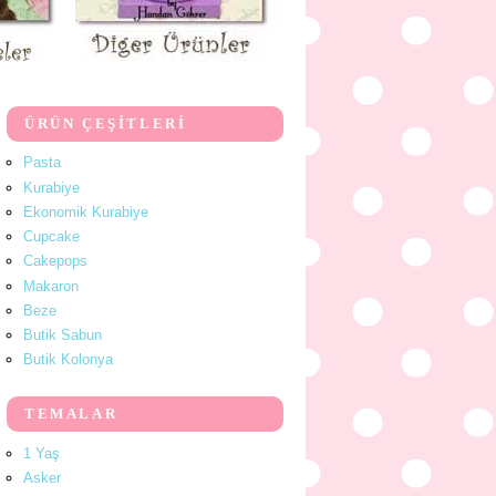
ÜRÜN ÇEŞİTLERİ
Pasta
Kurabiye
Ekonomik Kurabiye
Cupcake
Cakepops
Makaron
Beze
Butik Sabun
Butik Kolonya
TEMALAR
1 Yaş
Asker