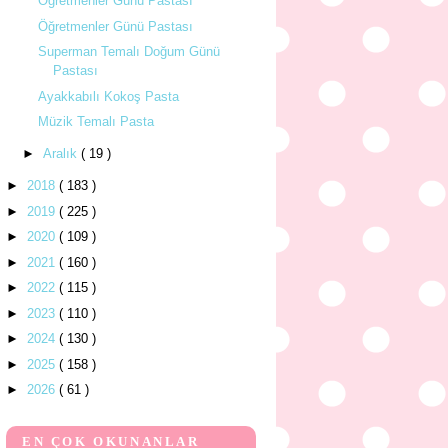
Öğretmenler Günü Pastası
Öğretmenler Günü Pastası
Superman Temalı Doğum Günü
Pastası
Ayakkabılı Kokoş Pasta
Müzik Temalı Pasta
►
Aralık
( 19 )
►
2018
( 183 )
►
2019
( 225 )
►
2020
( 109 )
►
2021
( 160 )
►
2022
( 115 )
►
2023
( 110 )
►
2024
( 130 )
►
2025
( 158 )
►
2026
( 61 )
EN ÇOK OKUNANLAR