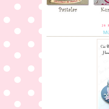
26 
Mü