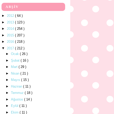
ARŞİV
►
2012
( 64 )
►
2013
( 123 )
►
2014
( 254 )
►
2015
( 207 )
►
2016
( 218 )
▼
2017
( 212 )
►
Ocak
( 26 )
►
Şubat
( 16 )
►
Mart
( 29 )
►
Nisan
( 21 )
►
Mayıs
( 15 )
►
Haziran
( 11 )
►
Temmuz
( 18 )
►
Ağustos
( 14 )
►
Eylül
( 11 )
►
Ekim
( 11 )