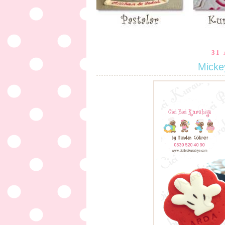
31
Micke