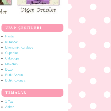
ÜRÜN ÇEŞİTLERİ
Pasta
Kurabiye
Ekonomik Kurabiye
Cupcake
Cakepops
Makaron
Beze
Butik Sabun
Butik Kolonya
TEMALAR
1 Yaş
Asker