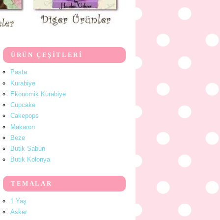
ÜRÜN ÇEŞİTLERİ
Pasta
Kurabiye
Ekonomik Kurabiye
Cupcake
Cakepops
Makaron
Beze
Butik Sabun
Butik Kolonya
TEMALAR
1 Yaş
Asker