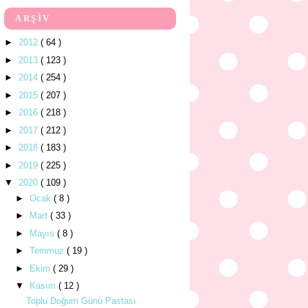
ARŞİV
►
2012
( 64 )
►
2013
( 123 )
►
2014
( 254 )
►
2015
( 207 )
►
2016
( 218 )
►
2017
( 212 )
►
2018
( 183 )
►
2019
( 225 )
▼
2020
( 109 )
►
Ocak
( 8 )
►
Mart
( 33 )
►
Mayıs
( 8 )
►
Temmuz
( 19 )
►
Ekim
( 29 )
▼
Kasım
( 12 )
Toplu Doğum Günü Pastası