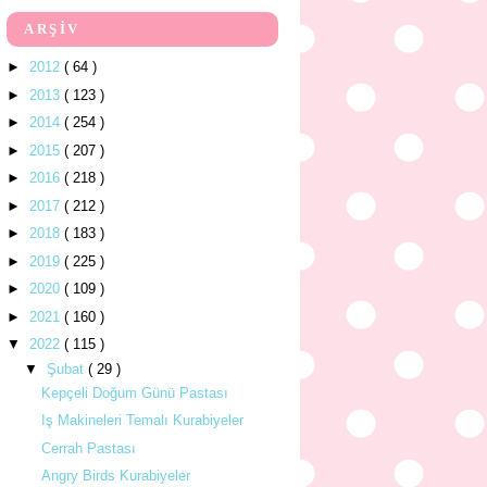
ARŞİV
►
2012
( 64 )
►
2013
( 123 )
►
2014
( 254 )
►
2015
( 207 )
►
2016
( 218 )
►
2017
( 212 )
►
2018
( 183 )
►
2019
( 225 )
►
2020
( 109 )
►
2021
( 160 )
▼
2022
( 115 )
▼
Şubat
( 29 )
Kepçeli Doğum Günü Pastası
Iş Makineleri Temalı Kurabiyeler
Cerrah Pastası
Angry Birds Kurabiyeler