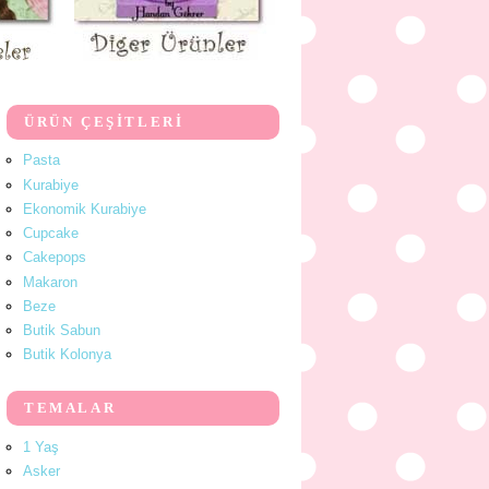
ÜRÜN ÇEŞİTLERİ
Pasta
Kurabiye
Ekonomik Kurabiye
Cupcake
Cakepops
Makaron
Beze
Butik Sabun
Butik Kolonya
TEMALAR
1 Yaş
Asker