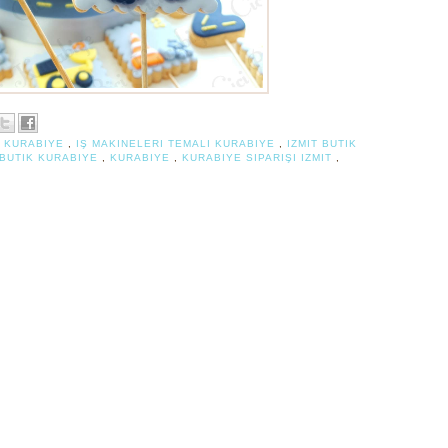
T KURABIYE
,
IŞ MAKINELERI TEMALI KURABIYE
,
IZMIT BUTIK
 BUTIK KURABIYE
,
KURABIYE
,
KURABIYE SIPARIŞI IZMIT
,