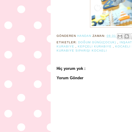
GÖNDEREN
HANDAN
ZAMAN:
08:31
ETIKETLER:
DOĞUM GÜNÜ(ÇOCUK)
,
INŞAA
KURABIYE
,
KEPÇELI KURABIYE
,
KOCAELI
KURABIYE SIPARIŞI KOCAELI
Hiç yorum yok :
Yorum Gönder