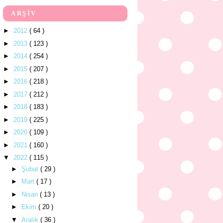
ARŞİV
►
2012
( 64 )
►
2013
( 123 )
►
2014
( 254 )
►
2015
( 207 )
►
2016
( 218 )
►
2017
( 212 )
►
2018
( 183 )
►
2019
( 225 )
►
2020
( 109 )
►
2021
( 160 )
▼
2022
( 115 )
►
Şubat
( 29 )
►
Mart
( 17 )
►
Nisan
( 13 )
►
Ekim
( 20 )
▼
Aralık
( 36 )