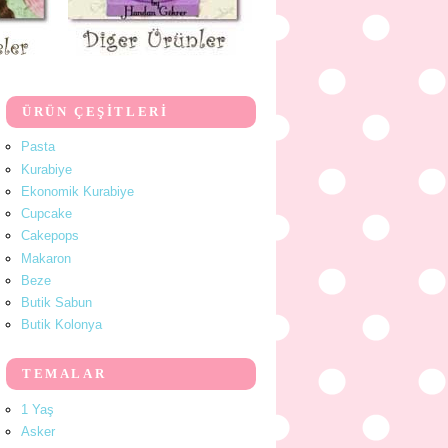
ÜRÜN ÇEŞİTLERİ
Pasta
Kurabiye
Ekonomik Kurabiye
Cupcake
Cakepops
Makaron
Beze
Butik Sabun
Butik Kolonya
TEMALAR
1 Yaş
Asker