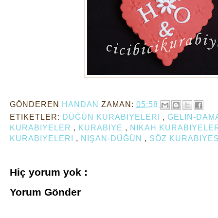
GÖNDEREN
HANDAN
ZAMAN:
05:58
ETIKETLER:
DÜĞÜN KURABIYELERI
,
GELIN-DAM
KURABIYELER
,
KURABIYE
,
NIKAH KURABIYELE
KURABIYELERI
,
NIŞAN-DÜĞÜN
,
SÖZ KURABIYES
Hiç yorum yok :
Yorum Gönder