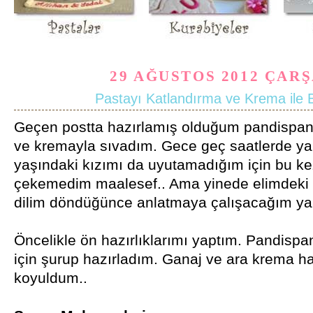
29 AĞUSTOS 2012 ÇAR
Pastayı Katlandırma ve Krema ile 
Geçen postta hazırlamış olduğum pandispany
ve kremayla sıvadım. Gece geç saatlerde ya
yaşındaki kızımı da uyutamadığım için bu ke
çekemedim maalesef.. Ama yinede elimdeki f
dilim döndüğünce anlatmaya çalışacağım yapt
Öncelikle ön hazırlıklarımı yaptım. Pandispa
için şurup hazırladım. Ganaj ve ara krema ha
koyuldum..