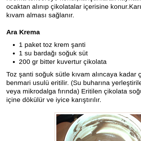
ocaktan alınıp çikolatalar içerisine konur.Karı
kıvam alması sağlanır.
Ara Krema
1 paket toz krem şanti
1 su bardağı soğuk süt
200 gr bitter kuvertur çikolata
Toz şanti soğuk sütle kıvam alıncaya kadar çır
benmari usulü eritilir. (Su buharına yerleştiril
veya mikrodalga fırında) Eritilen çikolata s
içine dökülür ve iyice karıştırılır.