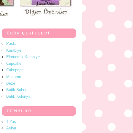
ÜRÜN ÇEŞİTLERİ
Pasta
Kurabiye
Ekonomik Kurabiye
Cupcake
Cakepops
Makaron
Beze
Butik Sabun
Butik Kolonya
TEMALAR
1 Yaş
Asker