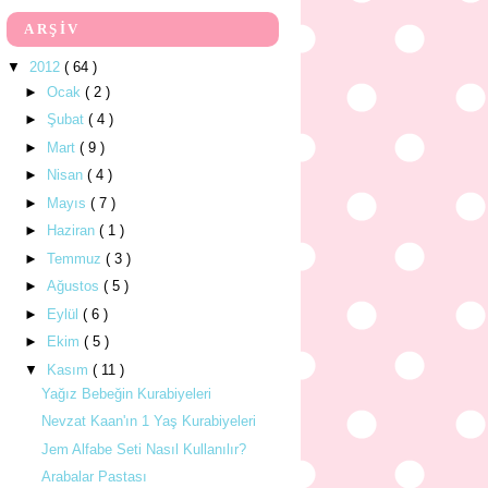
ARŞİV
▼
2012
( 64 )
►
Ocak
( 2 )
►
Şubat
( 4 )
►
Mart
( 9 )
►
Nisan
( 4 )
►
Mayıs
( 7 )
►
Haziran
( 1 )
►
Temmuz
( 3 )
►
Ağustos
( 5 )
►
Eylül
( 6 )
►
Ekim
( 5 )
▼
Kasım
( 11 )
Yağız Bebeğin Kurabiyeleri
Nevzat Kaan'ın 1 Yaş Kurabiyeleri
Jem Alfabe Seti Nasıl Kullanılır?
Arabalar Pastası