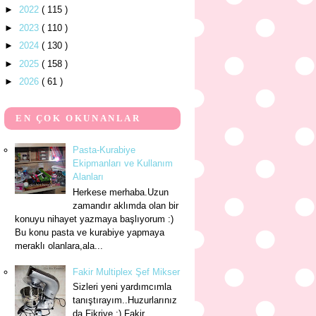
►
2022
( 115 )
►
2023
( 110 )
►
2024
( 130 )
►
2025
( 158 )
►
2026
( 61 )
EN ÇOK OKUNANLAR
Pasta-Kurabiye
Ekipmanları ve Kullanım
Alanları
Herkese merhaba.Uzun
zamandır aklımda olan bir
konuyu nihayet yazmaya başlıyorum :)
Bu konu pasta ve kurabiye yapmaya
meraklı olanlara,ala...
Fakir Multiplex Şef Mikser
Sizleri yeni yardımcımla
tanıştırayım..Huzurlarınız
da Fikriye :) Fakir