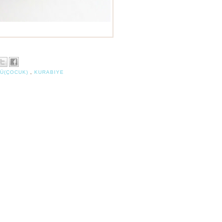
winnie kurabiye
Ü(ÇOCUK)
,
KURABIYE