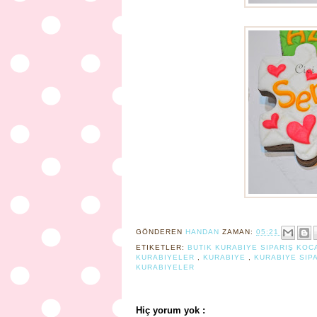
GÖNDEREN
HANDAN
ZAMAN:
05:21
ETIKETLER:
BUTIK KURABIYE SIPARIŞ KOC
KURABIYELER
,
KURABIYE
,
KURABIYE SIPA
KURABIYELER
Hiç yorum yok :