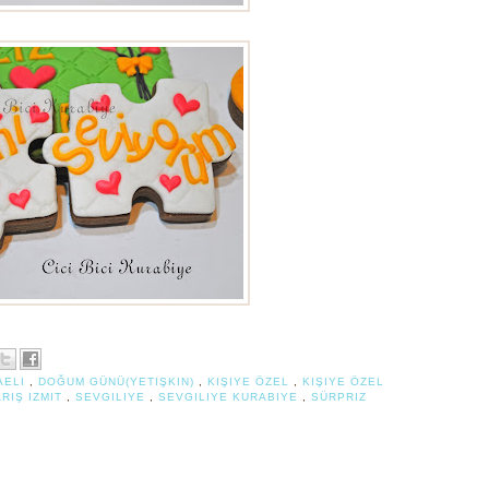
AELI
,
DOĞUM GÜNÜ(YETIŞKIN)
,
KIŞIYE ÖZEL
,
KIŞIYE ÖZEL
RIŞ IZMIT
,
SEVGILIYE
,
SEVGILIYE KURABIYE
,
SÜRPRIZ