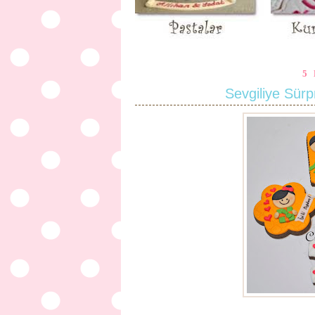
5
Sevgiliye Sür