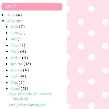
ARŞİV
►
2012
( 64 )
▼
2013
( 123 )
►
Ocak
( 7 )
►
Şubat
( 5 )
►
Mart
( 6 )
►
Nisan
( 9 )
►
Mayıs
( 4 )
►
Haziran
( 4 )
►
Temmuz
( 12 )
►
Ağustos
( 6 )
►
Eylül
( 14 )
►
Ekim
( 9 )
▼
Kasım
( 23 )
Ayşe Mina Bebeğin Ekonomik
Kurabiyeleri
Mert Bebeğin Kurabiyeleri