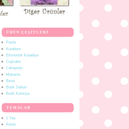
ÜRÜN ÇEŞİTLERİ
Pasta
Kurabiye
Ekonomik Kurabiye
Cupcake
Cakepops
Makaron
Beze
Butik Sabun
Butik Kolonya
TEMALAR
1 Yaş
Asker