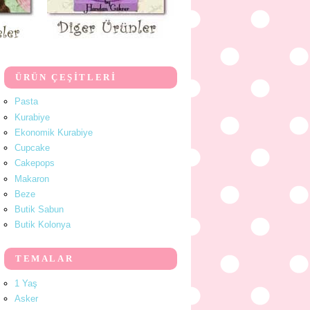
ÜRÜN ÇEŞİTLERİ
Pasta
Kurabiye
Ekonomik Kurabiye
Cupcake
Cakepops
Makaron
Beze
Butik Sabun
Butik Kolonya
TEMALAR
1 Yaş
Asker