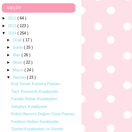
ARŞİV
►
2012
( 64 )
►
2013
( 123 )
▼
2014
( 254 )
►
Ocak
( 17 )
►
Şubat
( 15 )
►
Mart
( 26 )
►
Nisan
( 22 )
►
Mayıs
( 24 )
▼
Haziran
( 23 )
Kral Temalı Kutlama Pastası
Taçlı Ekonomik Kurabiyeler
Fanatik Bebek Kurabiyeleri
Sevgiliye Kurabiyeler
Kübra Hanımın Doğum Günü Pastası
Kardeşe Hediye Kurabiyeler
Sünnet Kurabiyeleri ve Sünnet