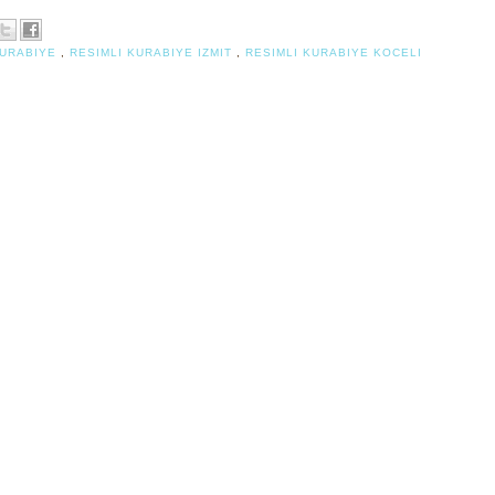
URABIYE
,
RESIMLI KURABIYE IZMIT
,
RESIMLI KURABIYE KOCELI