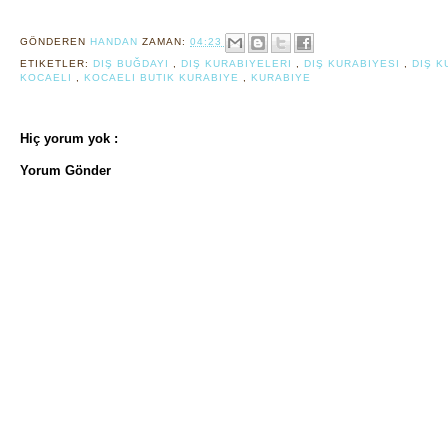
GÖNDEREN
HANDAN
ZAMAN:
04:23
ETIKETLER:
DIŞ BUĞDAYI
,
DIŞ KURABIYELERI
,
DIŞ KURABIYESI
,
DIŞ K
KOCAELI
,
KOCAELI BUTIK KURABIYE
,
KURABIYE
Hiç yorum yok :
Yorum Gönder