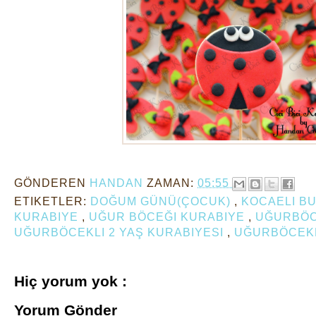
GÖNDEREN
HANDAN
ZAMAN:
05:55
ETIKETLER:
DOĞUM GÜNÜ(ÇOCUK)
,
KOCAELI B
KURABIYE
,
UĞUR BÖCEĞI KURABIYE
,
UĞURBÖC
UĞURBÖCEKLI 2 YAŞ KURABIYESI
,
UĞURBÖCEKL
Hiç yorum yok :
Yorum Gönder