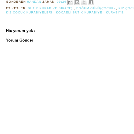
GÖNDEREN
HANDAN
ZAMAN:
09:26
ETIKETLER:
BUTIK KURABIYE SIPARIŞ
,
DOĞUM GÜNÜ(ÇOCUK)
,
KIZ ÇOC
KIZ ÇOCUK KURABIYELERI
,
KOCAELI BUTIK KURABIYE
,
KURABIYE
Hiç yorum yok :
Yorum Gönder