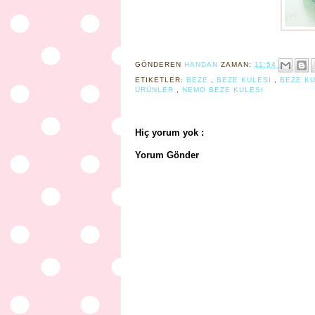
GÖNDEREN
HANDAN
ZAMAN:
11:54
ETIKETLER:
BEZE
,
BEZE KULESI
,
BEZE K
ÜRÜNLER
,
NEMO BEZE KULESI
Hiç yorum yok :
Yorum Gönder