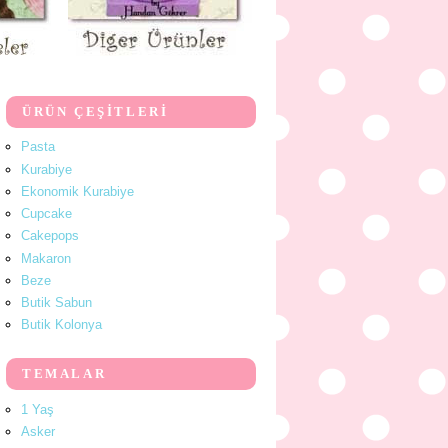
ÜRÜN ÇEŞİTLERİ
Pasta
Kurabiye
Ekonomik Kurabiye
Cupcake
Cakepops
Makaron
Beze
Butik Sabun
Butik Kolonya
TEMALAR
1 Yaş
Asker