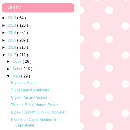
ARŞİV
►
2012
( 64 )
►
2013
( 123 )
►
2014
( 254 )
►
2015
( 207 )
►
2016
( 218 )
▼
2017
( 212 )
►
Ocak
( 26 )
►
Şubat
( 16 )
▼
Mart
( 29 )
Piyanolu Pasta
Spiderman Kurabiyeler
Çiçekli Nişan Pastası
Titiz ve Süslü Hanım Pastası
Çiçekli Doğum Günü Kurabiyeleri
Fiyonk ve Çiçek Süslemeli
Cupcakeler