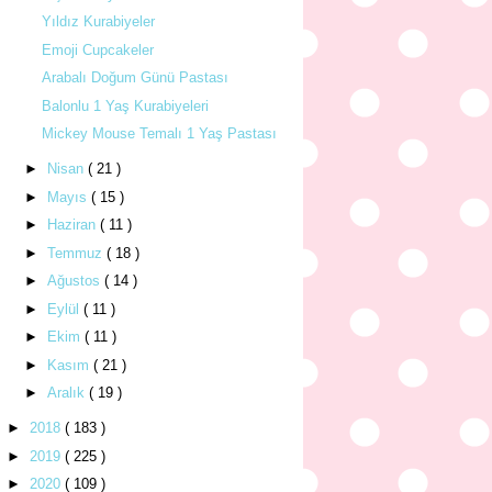
Yıldız Kurabiyeler
Emoji Cupcakeler
Arabalı Doğum Günü Pastası
Balonlu 1 Yaş Kurabiyeleri
Mickey Mouse Temalı 1 Yaş Pastası
►
Nisan
( 21 )
►
Mayıs
( 15 )
►
Haziran
( 11 )
►
Temmuz
( 18 )
►
Ağustos
( 14 )
►
Eylül
( 11 )
►
Ekim
( 11 )
►
Kasım
( 21 )
►
Aralık
( 19 )
►
2018
( 183 )
►
2019
( 225 )
►
2020
( 109 )