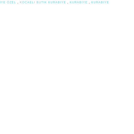
ŞIYE ÖZEL
,
KOCAELI BUTIK KURABIYE
,
KURABIYE
,
KURABIYE