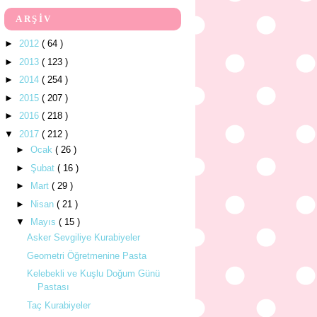
ARŞİV
►
2012
( 64 )
►
2013
( 123 )
►
2014
( 254 )
►
2015
( 207 )
►
2016
( 218 )
▼
2017
( 212 )
►
Ocak
( 26 )
►
Şubat
( 16 )
►
Mart
( 29 )
►
Nisan
( 21 )
▼
Mayıs
( 15 )
Asker Sevgiliye Kurabiyeler
Geometri Öğretmenine Pasta
Kelebekli ve Kuşlu Doğum Günü
Pastası
Taç Kurabiyeler