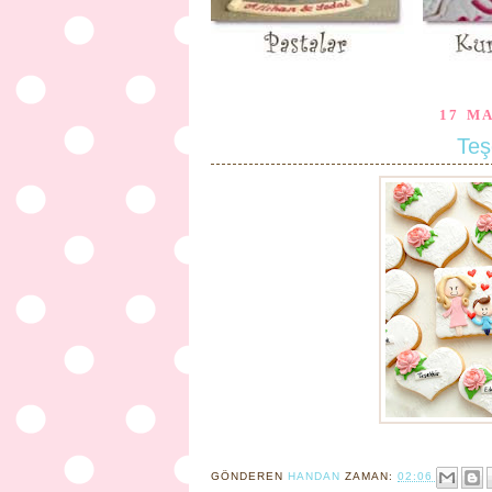
17 M
Teş
GÖNDEREN
HANDAN
ZAMAN:
02:06