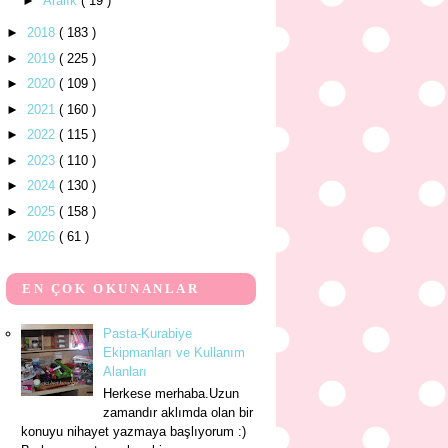
►
Aralık
( 19 )
►
2018
( 183 )
►
2019
( 225 )
►
2020
( 109 )
►
2021
( 160 )
►
2022
( 115 )
►
2023
( 110 )
►
2024
( 130 )
►
2025
( 158 )
►
2026
( 61 )
EN ÇOK OKUNANLAR
Pasta-Kurabiye
Ekipmanları ve Kullanım
Alanları
Herkese merhaba.Uzun
zamandır aklımda olan bir
konuyu nihayet yazmaya başlıyorum :)