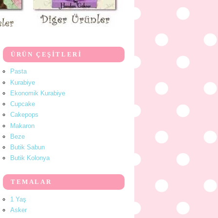
ÜRÜN ÇEŞİTLERİ
Pasta
Kurabiye
Ekonomik Kurabiye
Cupcake
Cakepops
Makaron
Beze
Butik Sabun
Butik Kolonya
TEMALAR
1 Yaş
Asker