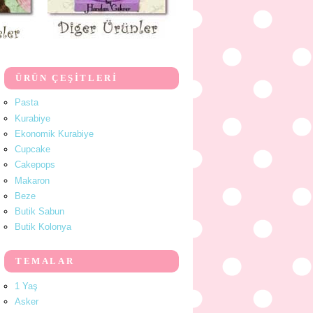
ÜRÜN ÇEŞİTLERİ
Pasta
Kurabiye
Ekonomik Kurabiye
Cupcake
Cakepops
Makaron
Beze
Butik Sabun
Butik Kolonya
TEMALAR
1 Yaş
Asker