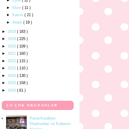
►
Eylül
( 11 )
►
Ekim
( 11 )
►
Kasım
( 21 )
►
Aralık
( 19 )
►
2018
( 183 )
►
2019
( 225 )
►
2020
( 109 )
►
2021
( 160 )
►
2022
( 115 )
►
2023
( 110 )
►
2024
( 130 )
►
2025
( 158 )
►
2026
( 61 )
EN ÇOK OKUNANLAR
Pasta-Kurabiye
Ekipmanları ve Kullanım