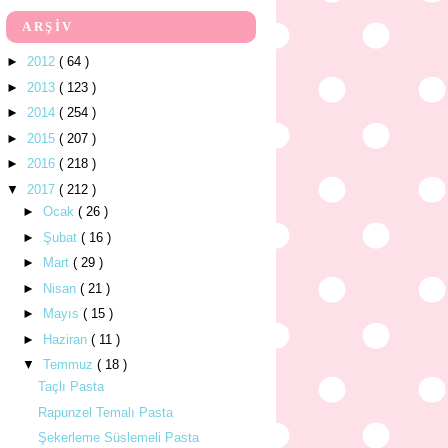
ARŞİV
►
2012
( 64 )
►
2013
( 123 )
►
2014
( 254 )
►
2015
( 207 )
►
2016
( 218 )
▼
2017
( 212 )
►
Ocak
( 26 )
►
Şubat
( 16 )
►
Mart
( 29 )
►
Nisan
( 21 )
►
Mayıs
( 15 )
►
Haziran
( 11 )
▼
Temmuz
( 18 )
Taçlı Pasta
Rapunzel Temalı Pasta
Şekerleme Süslemeli Pasta