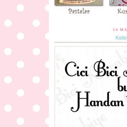
24 M
Kele