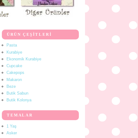
ÜRÜN ÇEŞİTLERİ
Pasta
Kurabiye
Ekonomik Kurabiye
Cupcake
Cakepops
Makaron
Beze
Butik Sabun
Butik Kolonya
TEMALAR
1 Yaş
Asker