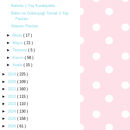
Balonlu 1 Yaş Kurabiyeleri
Balon ve Gökkuşağı Temalı 1 Yaş
Pastası
İtfaiyeci Pastası
►
Nisan
( 17 )
►
Mayıs
( 21 )
►
Temmuz
( 5 )
►
Kasım
( 58 )
►
Aralık
( 15 )
►
2019
( 225 )
►
2020
( 109 )
►
2021
( 160 )
►
2022
( 115 )
►
2023
( 110 )
►
2024
( 130 )
►
2025
( 158 )
►
2026
( 61 )