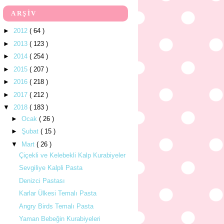
ARŞİV
►
2012
( 64 )
►
2013
( 123 )
►
2014
( 254 )
►
2015
( 207 )
►
2016
( 218 )
►
2017
( 212 )
▼
2018
( 183 )
►
Ocak
( 26 )
►
Şubat
( 15 )
▼
Mart
( 26 )
Çiçekli ve Kelebekli Kalp Kurabiyeler
Sevgiliye Kalpli Pasta
Denizci Pastası
Karlar Ülkesi Temalı Pasta
Angry Birds Temalı Pasta
Yaman Bebeğin Kurabiyeleri