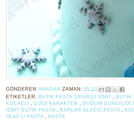
GÖNDEREN
HANDAN
ZAMAN:
05:13
ETIKETLER:
BUTIK PASTA SIPARIŞI IZMIT
,
BUTIK 
KOCAELI
,
ÇIZGI KARAKTER
,
DOĞUM GÜNÜ(ÇOC
IZMIT BUTIK PASTA
,
KARLAR ÜLKESI PASTA
,
KO
OLAF'LI PASTA
,
PASTA