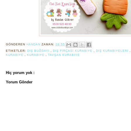
GÖNDEREN
HANDAN
ZAMAN:
09:55
ETIKETLER:
DIŞ BUĞDAYI
,
DIŞ FIRÇASI KURABIYE
,
DIŞ KURABIYELERI
KURABIYE
,
KURABIYE
,
TAVŞAN KURABIYE
Hiç yorum yok :
Yorum Gönder