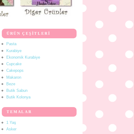
ÜRÜN ÇEŞİTLERİ
Pasta
Kurabiye
Ekonomik Kurabiye
Cupcake
Cakepops
Makaron
Beze
Butik Sabun
Butik Kolonya
TEMALAR
1 Yaş
Asker