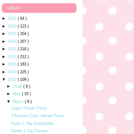
ARŞİV
►
2012
( 64 )
►
2013
( 123 )
►
2014
( 254 )
►
2015
( 207 )
►
2016
( 218 )
►
2017
( 212 )
►
2018
( 183 )
►
2019
( 225 )
▼
2020
( 109 )
►
Ocak
( 8 )
►
Mart
( 33 )
▼
Mayıs
( 8 )
Salgın Temalı Pasta
3 Boyutlu Çınar Yaprağı Pasta
Kuşlu 1 Yaş Kurabiyeleri
Renkli 1 Yaş Pastası