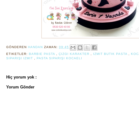
GÖNDEREN
HANDAN
ZAMAN:
09:45
ETIKETLER:
BARBIE PASTA
,
ÇIZGI KARAKTER
,
IZMIT BUTIK PASTA
,
KOC
SIPARIŞI IZMIT
,
PASTA SIPARIŞI KOCAELI
Hiç yorum yok :
Yorum Gönder