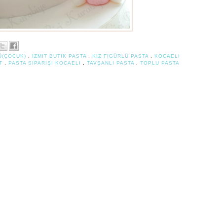
Ü(ÇOCUK)
,
IZMIT BUTIK PASTA
,
KIZ FIGÜRLÜ PASTA
,
KOCAELI
IT
,
PASTA SIPARIŞI KOCAELI
,
TAVŞANLI PASTA
,
TOPLU PASTA