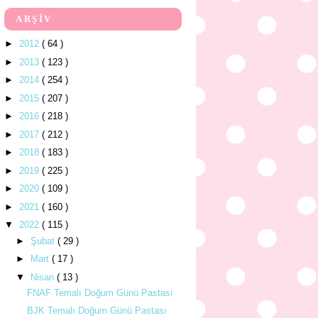
ARŞİV
►
2012
( 64 )
►
2013
( 123 )
►
2014
( 254 )
►
2015
( 207 )
►
2016
( 218 )
►
2017
( 212 )
►
2018
( 183 )
►
2019
( 225 )
►
2020
( 109 )
►
2021
( 160 )
▼
2022
( 115 )
►
Şubat
( 29 )
►
Mart
( 17 )
▼
Nisan
( 13 )
FNAF Temalı Doğum Günü Pastası
BJK Temalı Doğum Günü Pastası