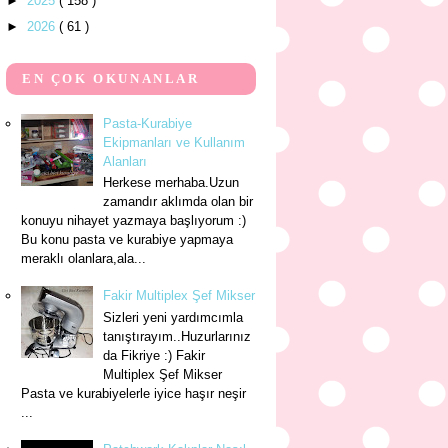
►
2025
( 158 )
►
2026
( 61 )
EN ÇOK OKUNANLAR
Pasta-Kurabiye
Ekipmanları ve Kullanım
Alanları
Herkese merhaba.Uzun
zamandır aklımda olan bir
konuyu nihayet yazmaya başlıyorum :)
Bu konu pasta ve kurabiye yapmaya
meraklı olanlara,ala...
Fakir Multiplex Şef Mikser
Sizleri yeni yardımcımla
tanıştırayım..Huzurlarınız
da Fikriye :) Fakir
Multiplex Şef Mikser
Pasta ve kurabiyelerle iyice haşır neşir
...