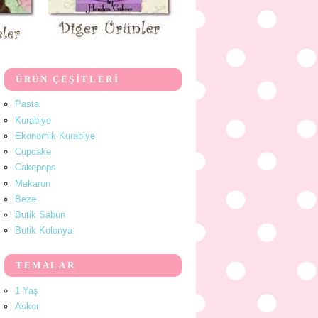
ÜRÜN ÇEŞİTLERİ
Pasta
Kurabiye
Ekonomik Kurabiye
Cupcake
Cakepops
Makaron
Beze
Butik Sabun
Butik Kolonya
TEMALAR
1 Yaş
Asker