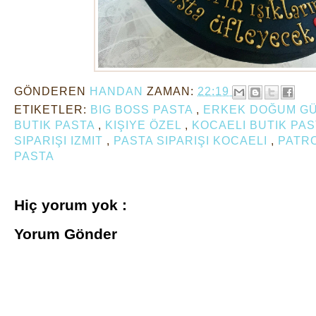
GÖNDEREN
HANDAN
ZAMAN:
22:19
ETIKETLER:
BIG BOSS PASTA
,
ERKEK DOĞUM GÜ
BUTIK PASTA
,
KIŞIYE ÖZEL
,
KOCAELI BUTIK PA
SIPARIŞI IZMIT
,
PASTA SIPARIŞI KOCAELI
,
PATR
PASTA
Hiç yorum yok :
Yorum Gönder