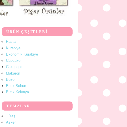
ÜRÜN ÇEŞİTLERİ
Pasta
Kurabiye
Ekonomik Kurabiye
Cupcake
Cakepops
Makaron
Beze
Butik Sabun
Butik Kolonya
TEMALAR
1 Yaş
Asker