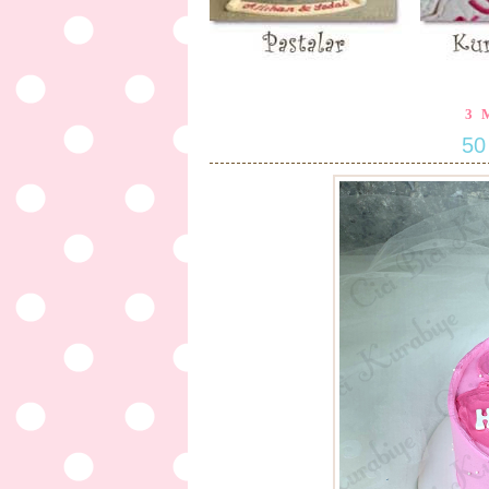
3 
50