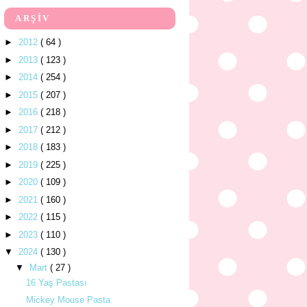
ARŞİV
►
2012
( 64 )
►
2013
( 123 )
►
2014
( 254 )
►
2015
( 207 )
►
2016
( 218 )
►
2017
( 212 )
►
2018
( 183 )
►
2019
( 225 )
►
2020
( 109 )
►
2021
( 160 )
►
2022
( 115 )
►
2023
( 110 )
▼
2024
( 130 )
▼
Mart
( 27 )
16 Yaş Pastası
Mickey Mouse Pasta