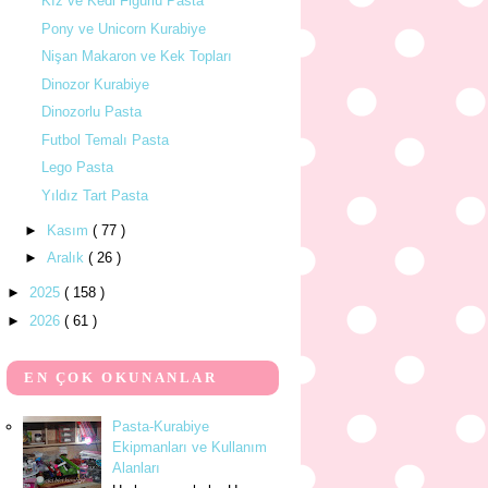
Kız ve Kedi Figürlü Pasta
Pony ve Unicorn Kurabiye
Nişan Makaron ve Kek Topları
Dinozor Kurabiye
Dinozorlu Pasta
Futbol Temalı Pasta
Lego Pasta
Yıldız Tart Pasta
►
Kasım
( 77 )
►
Aralık
( 26 )
►
2025
( 158 )
►
2026
( 61 )
EN ÇOK OKUNANLAR
Pasta-Kurabiye
Ekipmanları ve Kullanım
Alanları