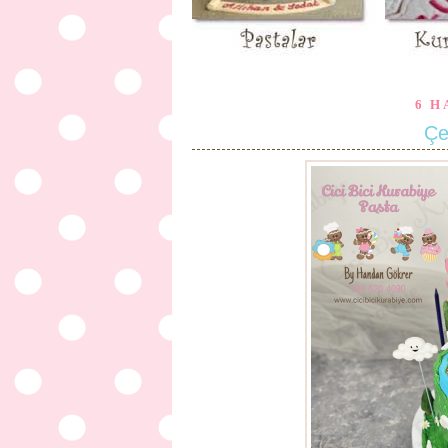
6 H
Çe