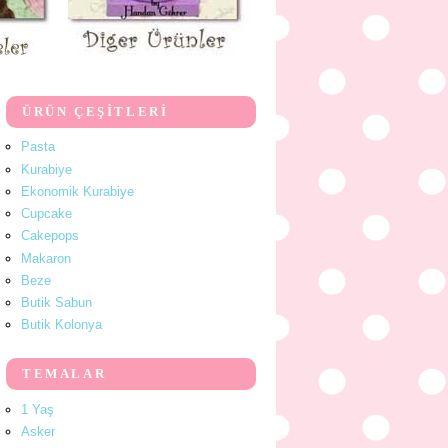
ÜRÜN ÇEŞİTLERİ
Pasta
Kurabiye
Ekonomik Kurabiye
Cupcake
Cakepops
Makaron
Beze
Butik Sabun
Butik Kolonya
TEMALAR
1 Yaş
Asker