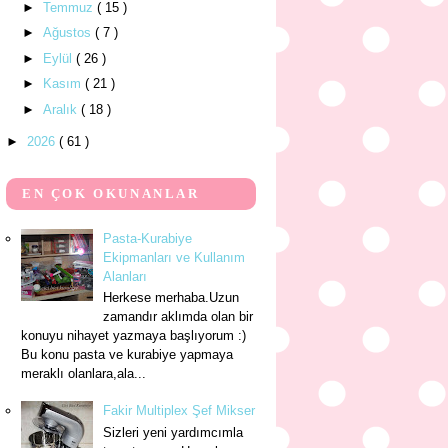
►
Temmuz
( 15 )
►
Ağustos
( 7 )
►
Eylül
( 26 )
►
Kasım
( 21 )
►
Aralık
( 18 )
►
2026
( 61 )
EN ÇOK OKUNANLAR
Pasta-Kurabiye
Ekipmanları ve Kullanım
Alanları
Herkese merhaba.Uzun
zamandır aklımda olan bir
konuyu nihayet yazmaya başlıyorum :)
Bu konu pasta ve kurabiye yapmaya
meraklı olanlara,ala...
Fakir Multiplex Şef Mikser
Sizleri yeni yardımcımla