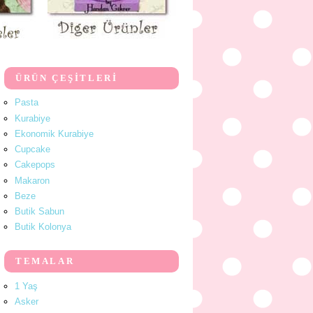
ÜRÜN ÇEŞİTLERİ
Pasta
Kurabiye
Ekonomik Kurabiye
Cupcake
Cakepops
Makaron
Beze
Butik Sabun
Butik Kolonya
TEMALAR
1 Yaş
Asker