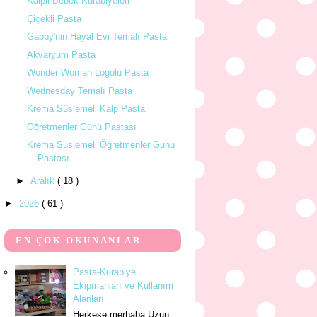
Kalpli Bebek Kurabiyeleri
Çiçekli Pasta
Gabby'nin Hayal Evi Temalı Pasta
Akvaryum Pasta
Wonder Woman Logolu Pasta
Wednesday Temalı Pasta
Krema Süslemeli Kalp Pasta
Öğretmenler Günü Pastası
Krema Süslemeli Öğretmenler Günü
Pastası
►
Aralık
( 18 )
►
2026
( 61 )
EN ÇOK OKUNANLAR
Pasta-Kurabiye
Ekipmanları ve Kullanım
Alanları
Herkese merhaba.Uzun