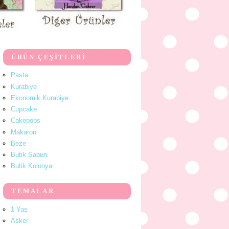
ÜRÜN ÇEŞİTLERİ
Pasta
Kurabiye
Ekonomik Kurabiye
Cupcake
Cakepops
Makaron
Beze
Butik Sabun
Butik Kolonya
TEMALAR
1 Yaş
Asker