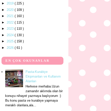
►
2019
( 225 )
►
2020
( 109 )
►
2021
( 160 )
►
2022
( 115 )
►
2023
( 110 )
►
2024
( 130 )
►
2025
( 158 )
►
2026
( 61 )
EN ÇOK OKUNANLAR
Pasta-Kurabiye
Ekipmanları ve Kullanım
Alanları
Herkese merhaba.Uzun
zamandır aklımda olan bir
konuyu nihayet yazmaya başlıyorum :)
Bu konu pasta ve kurabiye yapmaya
meraklı olanlara,ala...