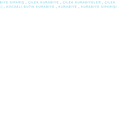
BIYE SIPARIŞ
,
ÇILEK KURABIYE
,
ÇILEK KURABIYELER
,
ÇILEK
K)
,
KOCAELI BUTIK KURABIYE
,
KURABIYE
,
KURABIYE SIPARIŞI