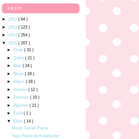
ARŞİV
►
2012
( 64 )
►
2013
( 123 )
►
2014
( 254 )
▼
2015
( 207 )
►
Ocak
( 31 )
►
Şubat
( 21 )
►
Mart
( 24 )
►
Nisan
( 18 )
►
Mayıs
( 18 )
►
Haziran
( 12 )
►
Temmuz
( 10 )
►
Ağustos
( 21 )
►
Eylül
( 1 )
▼
Ekim
( 14 )
Müzik Temalı Pasta
Taçlı Pasta ve Kurabiyeler