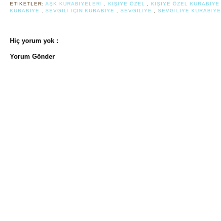
ETIKETLER:
AŞK KURABIYELERI
,
KIŞIYE ÖZEL
,
KIŞIYE ÖZEL KURABIY
KURABIYE
,
SEVGILI IÇIN KURABIYE
,
SEVGILIYE
,
SEVGILIYE KURABIYE
Hiç yorum yok :
Yorum Gönder