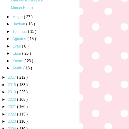
Minions Kurabiyeler
Minion Pasta
►
Mayıs
( 27 )
►
Haziran
( 16 )
►
Temmuz
( 11 )
►
Ağustos
( 15 )
►
Eylül
( 6 )
►
Ekim
( 26 )
►
Kasım
( 23 )
►
Aralık
( 18 )
►
2017
( 212 )
►
2018
( 183 )
►
2019
( 225 )
►
2020
( 109 )
►
2021
( 160 )
►
2022
( 115 )
►
2023
( 110 )
►
2024
( 130 )