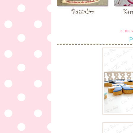
6 NI
P