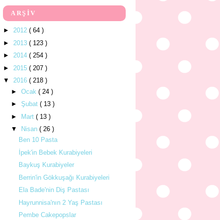
ARŞİV
►
2012
( 64 )
►
2013
( 123 )
►
2014
( 254 )
►
2015
( 207 )
▼
2016
( 218 )
►
Ocak
( 24 )
►
Şubat
( 13 )
►
Mart
( 13 )
▼
Nisan
( 26 )
Ben 10 Pasta
İpek'in Bebek Kurabiyeleri
Baykuş Kurabiyeler
Berrin'in Gökkuşağı Kurabiyeleri
Ela Bade'nin Diş Pastası
Hayrunnisa'nın 2 Yaş Pastası
Pembe Cakepopslar