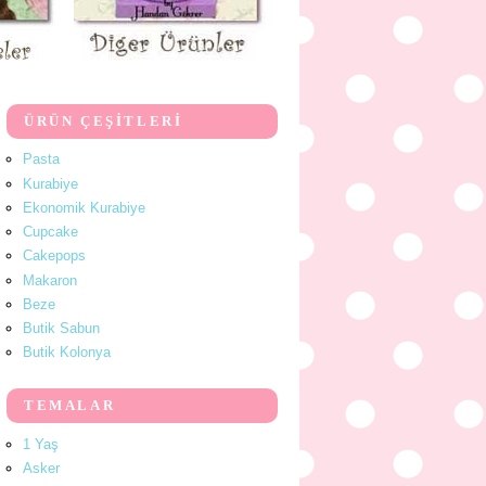
ÜRÜN ÇEŞİTLERİ
Pasta
Kurabiye
Ekonomik Kurabiye
Cupcake
Cakepops
Makaron
Beze
Butik Sabun
Butik Kolonya
TEMALAR
1 Yaş
Asker