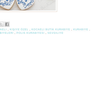
CAELI
,
KIŞIYE ÖZEL
,
KOCAELI BUTIK KURABIYE
,
KURABIYE
,
BIYELERI
,
POLIS KURABIYESI
,
SEVGILIYE