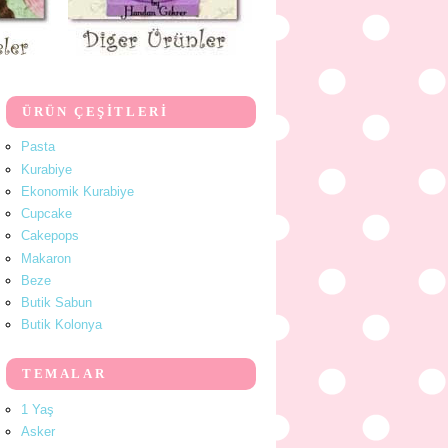
ÜRÜN ÇEŞİTLERİ
Pasta
Kurabiye
Ekonomik Kurabiye
Cupcake
Cakepops
Makaron
Beze
Butik Sabun
Butik Kolonya
TEMALAR
1 Yaş
Asker