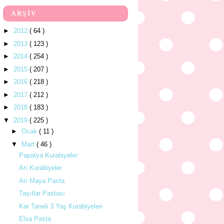
ARŞİV
►
2012
( 64 )
►
2013
( 123 )
►
2014
( 254 )
►
2015
( 207 )
►
2016
( 218 )
►
2017
( 212 )
►
2018
( 183 )
▼
2019
( 225 )
►
Ocak
( 11 )
▼
Mart
( 46 )
Papatya Kurabiyeler
Arı Kurabiyeler
Arı Maya Pasta
Taşıtlar Pastası
Kar Taneli 3 Yaş Kurabiyeleri
Elsa Pasta