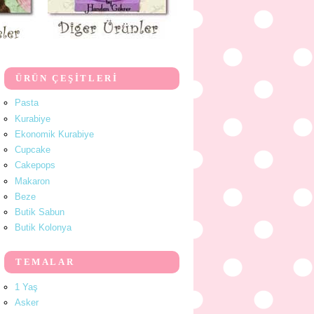
ÜRÜN ÇEŞİTLERİ
Pasta
Kurabiye
Ekonomik Kurabiye
Cupcake
Cakepops
Makaron
Beze
Butik Sabun
Butik Kolonya
TEMALAR
1 Yaş
Asker