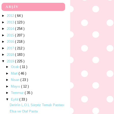
ARŞİV
►
2012
( 64 )
►
2013
( 123 )
►
2014
( 254 )
►
2015
( 207 )
►
2016
( 218 )
►
2017
( 212 )
►
2018
( 183 )
▼
2019
( 225 )
►
Ocak
( 11 )
►
Mart
( 46 )
►
Nisan
( 23 )
►
Mayıs
( 12 )
►
Temmuz
( 35 )
▼
Eylül
( 33 )
Derin'in L.O.L Sürpriz Temalı Pastası
Elsa ve Olaf Pasta