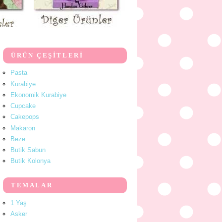
ÜRÜN ÇEŞİTLERİ
Pasta
Kurabiye
Ekonomik Kurabiye
Cupcake
Cakepops
Makaron
Beze
Butik Sabun
Butik Kolonya
TEMALAR
1 Yaş
Asker