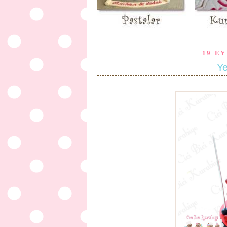
19 E
Ye