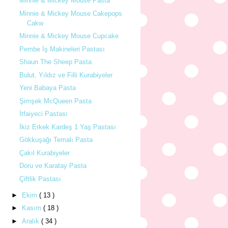
Minnie & Mickey Mouse Pasta
Minnie & Mickey Mouse Cakepops
Cakw
Minnie & Mickey Mouse Cupcake
Pembe İş Makineleri Pastası
Shaun The Sheep Pasta
Bulut, Yıldız ve Filli Kurabiyeler
Yeni Babaya Pasta
Şimşek McQueen Pasta
İtfaiyeci Pastası
İkiz Erkek Kardeş 1 Yaş Pastası
Gökkuşağı Temalı Pasta
Çakıl Kurabiyeler
Doru ve Karatay Pasta
Çiftlik Pastası
►
Ekim
( 13 )
►
Kasım
( 18 )
►
Aralık
( 34 )