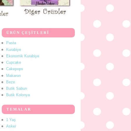
ÜRÜN ÇEŞİTLERİ
Pasta
Kurabiye
Ekonomik Kurabiye
Cupcake
Cakepops
Makaron
Beze
Butik Sabun
Butik Kolonya
TEMALAR
1 Yaş
Asker