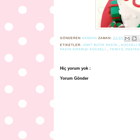
GÖNDEREN
HANDAN
ZAMAN:
23:05
ETIKETLER:
IZMIT BUTIK PASTA
,
KOCAELI 
PASTA SIPARIŞI KOCAELI
,
YENIYIL PASTA
Hiç yorum yok :
Yorum Gönder