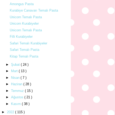
Amongus Pasta
Kurabiye Canavarı Temalı Pasta
Unicorn Temalı Pasta
Unicorn Kurabiyeler
Unicorn Temalı Pasta
Filli Kurabiyeler
Safari Temalı Kurabiyeler
Safari Temalı Pasta
Kitap Temalı Pasta
►
Şubat
( 24 )
►
Mart
( 13 )
►
Nisan
( 7 )
►
Haziran
( 28 )
►
Temmuz
( 15 )
►
Ağustos
( 21 )
►
Kasım
( 38 )
►
2022
( 115 )