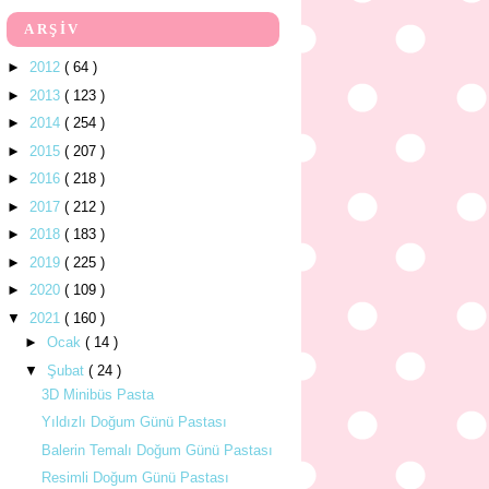
ARŞİV
►
2012
( 64 )
►
2013
( 123 )
►
2014
( 254 )
►
2015
( 207 )
►
2016
( 218 )
►
2017
( 212 )
►
2018
( 183 )
►
2019
( 225 )
►
2020
( 109 )
▼
2021
( 160 )
►
Ocak
( 14 )
▼
Şubat
( 24 )
3D Minibüs Pasta
Yıldızlı Doğum Günü Pastası
Balerin Temalı Doğum Günü Pastası
Resimli Doğum Günü Pastası