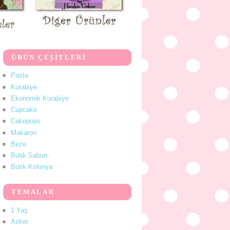
ÜRÜN ÇEŞİTLERİ
Pasta
Kurabiye
Ekonomik Kurabiye
Cupcake
Cakepops
Makaron
Beze
Butik Sabun
Butik Kolonya
TEMALAR
1 Yaş
Asker