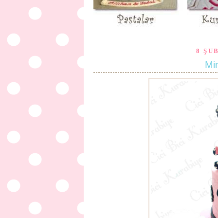
8 ŞU
Mi